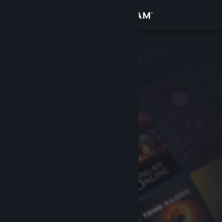
Iniciar sessão
Loja
Comunidade
Sobre
Suporte
Alterar idioma
Baixe o aplicativo móvel do Steam
Ver versão para computadores