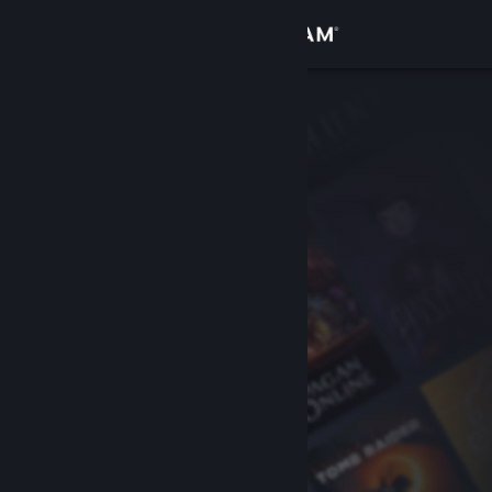
Iniciar sessão
Loja
Comunidade
Sobre
Suporte
Alterar idioma
Baixe o aplicativo móvel do Steam
Ver versão para computadores