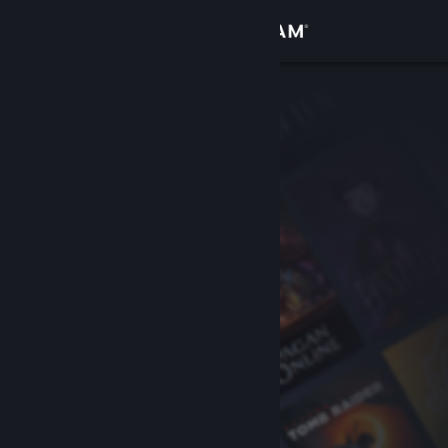
Iniciar sessão
Loja
Comunidade
Sobre
Suporte
Alterar idioma
Baixe o aplicativo móvel do Steam
Ver versão para computadores