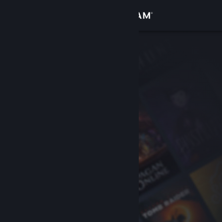
Iniciar sessão
Loja
Comunidade
Sobre
Suporte
Alterar idioma
Baixe o aplicativo móvel do Steam
Ver versão para computadores