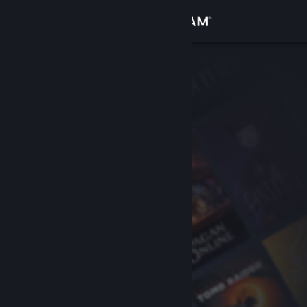
Iniciar sessão
Loja
Comunidade
Sobre
Suporte
Alterar idioma
Baixe o aplicativo móvel do Steam
Ver versão para computadores