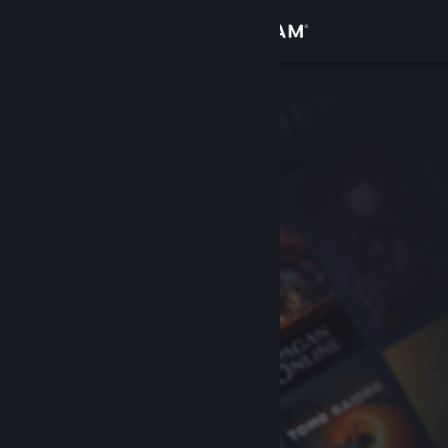
Iniciar sessão
Loja
Comunidade
Sobre
Suporte
Alterar idioma
Baixe o aplicativo móvel do Steam
Ver versão para computadores