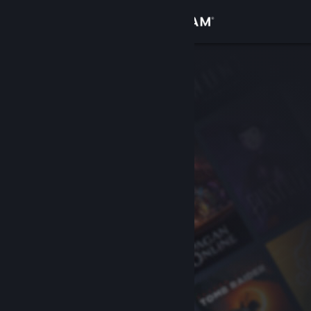
Iniciar sessão
Loja
Comunidade
Sobre
Suporte
Alterar idioma
Baixe o aplicativo móvel do Steam
Ver versão para computadores