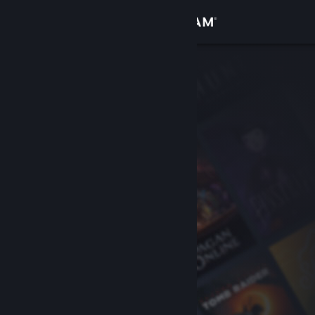
Iniciar sessão
Loja
Comunidade
Sobre
Suporte
Alterar idioma
Baixe o aplicativo móvel do Steam
Ver versão para computadores