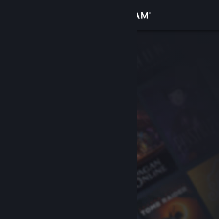
Iniciar sessão
Loja
Comunidade
Sobre
Suporte
Alterar idioma
Baixe o aplicativo móvel do Steam
Ver versão para computadores