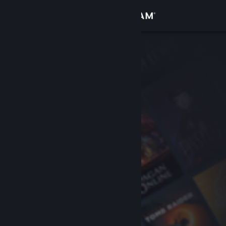
Iniciar sessão
Loja
Comunidade
Sobre
Suporte
Alterar idioma
Baixe o aplicativo móvel do Steam
Ver versão para computadores