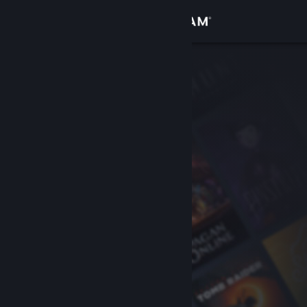
Iniciar sessão
Loja
Comunidade
Sobre
Suporte
Alterar idioma
Baixe o aplicativo móvel do Steam
Ver versão para computadores