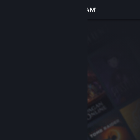
Iniciar sessão
Loja
Comunidade
Sobre
Suporte
Alterar idioma
Baixe o aplicativo móvel do Steam
Ver versão para computadores