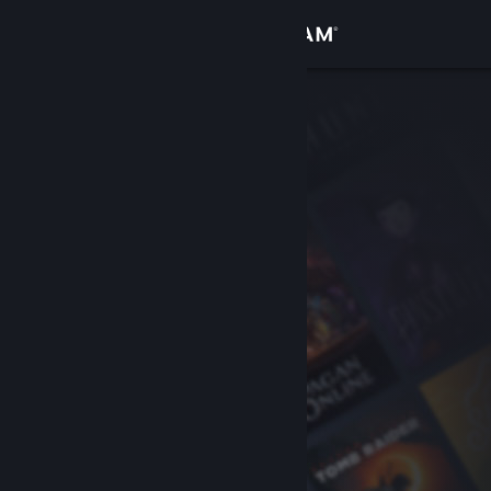
Iniciar sessão
Loja
Comunidade
Sobre
Suporte
Alterar idioma
Baixe o aplicativo móvel do Steam
Ver versão para computadores