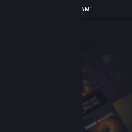
Iniciar sessão
Loja
Comunidade
Sobre
Suporte
Alterar idioma
Baixe o aplicativo móvel do Steam
Ver versão para computadores