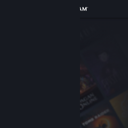
Iniciar sessão
Loja
Comunidade
Sobre
Suporte
Alterar idioma
Baixe o aplicativo móvel do Steam
Ver versão para computadores