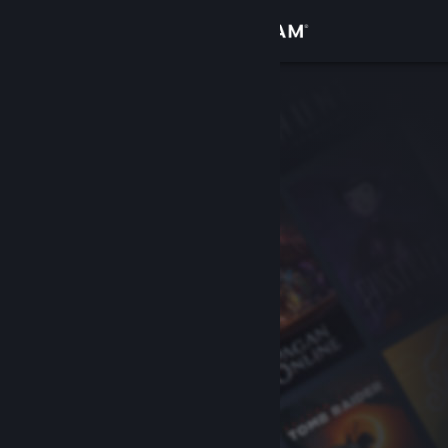
Iniciar sessão
Loja
Comunidade
Sobre
Suporte
Alterar idioma
Baixe o aplicativo móvel do Steam
Ver versão para computadores