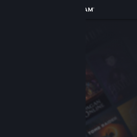
Iniciar sessão
Loja
Comunidade
Sobre
Suporte
Alterar idioma
Baixe o aplicativo móvel do Steam
Ver versão para computadores