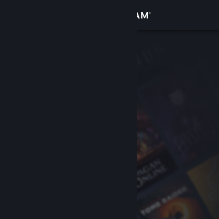
Iniciar sessão
Loja
Comunidade
Sobre
Suporte
Alterar idioma
Baixe o aplicativo móvel do Steam
Ver versão para computadores