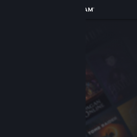
Iniciar sessão
Loja
Comunidade
Sobre
Suporte
Alterar idioma
Baixe o aplicativo móvel do Steam
Ver versão para computadores