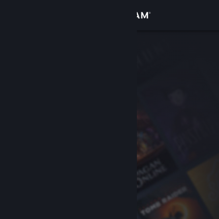
Iniciar sessão
Loja
Comunidade
Sobre
Suporte
Alterar idioma
Baixe o aplicativo móvel do Steam
Ver versão para computadores