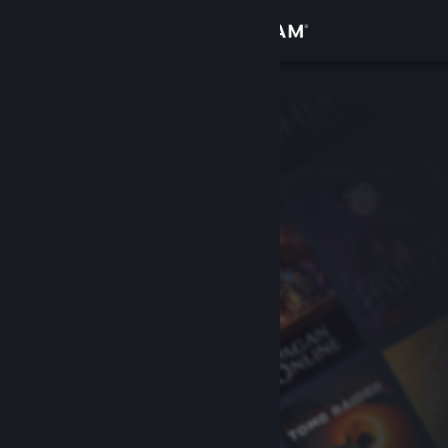
Iniciar sessão
Loja
Comunidade
Sobre
Suporte
Alterar idioma
Baixe o aplicativo móvel do Steam
Ver versão para computadores