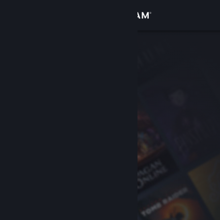
Iniciar sessão
Loja
Comunidade
Sobre
Suporte
Alterar idioma
Baixe o aplicativo móvel do Steam
Ver versão para computadores