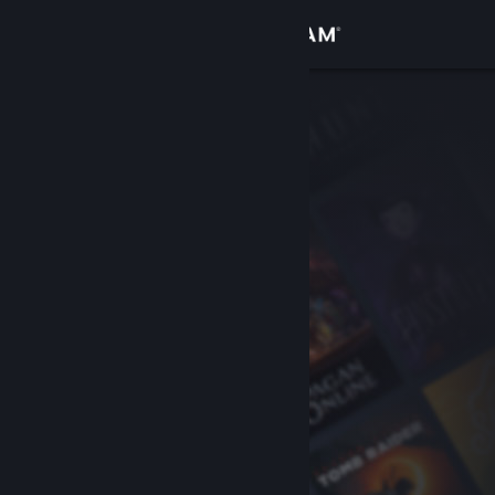
Iniciar sessão
Loja
Comunidade
Sobre
Suporte
Alterar idioma
Baixe o aplicativo móvel do Steam
Ver versão para computadores