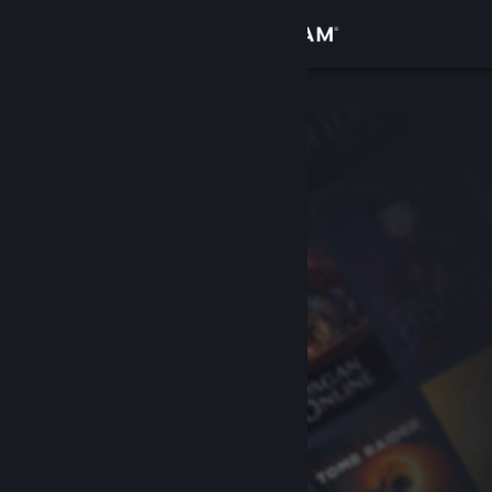
Iniciar sessão
Loja
Comunidade
Sobre
Suporte
Alterar idioma
Baixe o aplicativo móvel do Steam
Ver versão para computadores