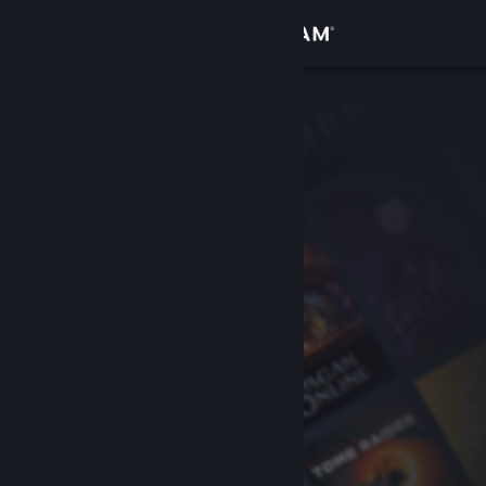
Iniciar sessão
Loja
Comunidade
Sobre
Suporte
Alterar idioma
Baixe o aplicativo móvel do Steam
Ver versão para computadores