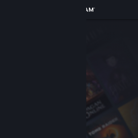
Iniciar sessão
Loja
Comunidade
Sobre
Suporte
Alterar idioma
Baixe o aplicativo móvel do Steam
Ver versão para computadores