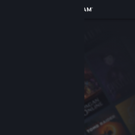
Iniciar sessão
Loja
Comunidade
Sobre
Suporte
Alterar idioma
Baixe o aplicativo móvel do Steam
Ver versão para computadores