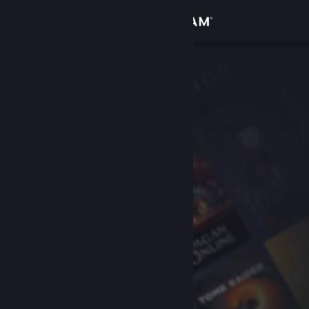
Iniciar sessão
Loja
Comunidade
Sobre
Suporte
Alterar idioma
Baixe o aplicativo móvel do Steam
Ver versão para computadores