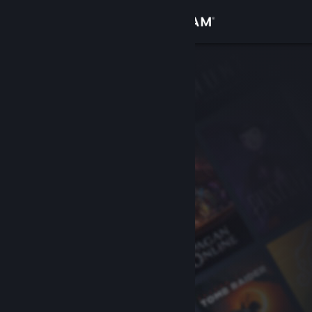
Iniciar sessão
Loja
Comunidade
Sobre
Suporte
Alterar idioma
Baixe o aplicativo móvel do Steam
Ver versão para computadores