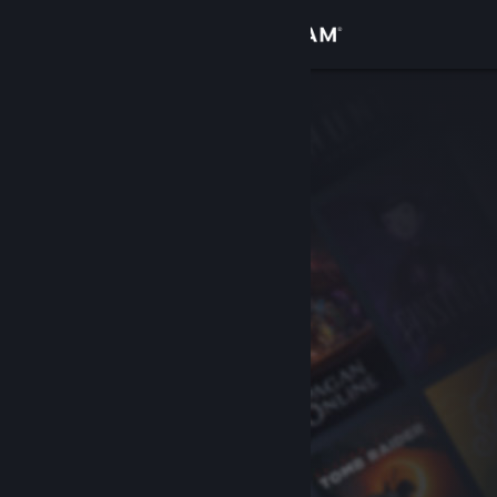
Iniciar sessão
Loja
Comunidade
Sobre
Suporte
Alterar idioma
Baixe o aplicativo móvel do Steam
Ver versão para computadores