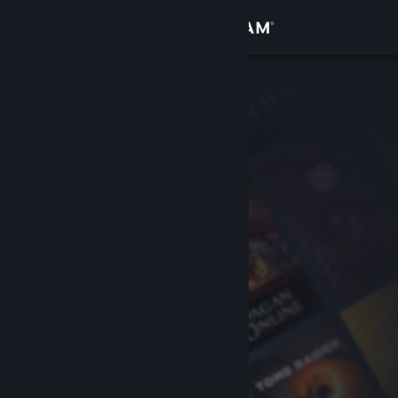
Iniciar sessão
Loja
Comunidade
Sobre
Suporte
Alterar idioma
Baixe o aplicativo móvel do Steam
Ver versão para computadores