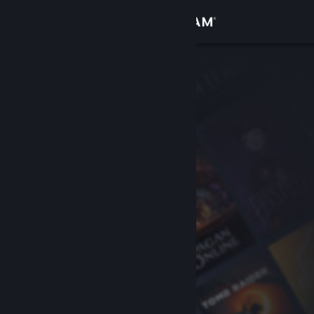
Iniciar sessão
Loja
Comunidade
Sobre
Suporte
Alterar idioma
Baixe o aplicativo móvel do Steam
Ver versão para computadores