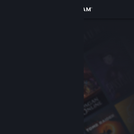
Iniciar sessão
Loja
Comunidade
Sobre
Suporte
Alterar idioma
Baixe o aplicativo móvel do Steam
Ver versão para computadores