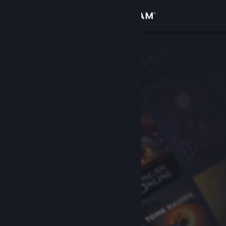
Iniciar sessão
Loja
Comunidade
Sobre
Suporte
Alterar idioma
Baixe o aplicativo móvel do Steam
Ver versão para computadores