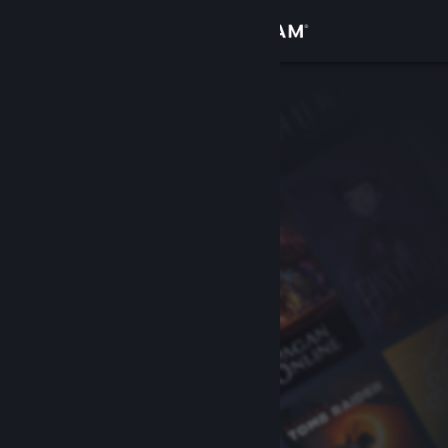
Iniciar sessão
Loja
Comunidade
Sobre
Suporte
Alterar idioma
Baixe o aplicativo móvel do Steam
Ver versão para computadores