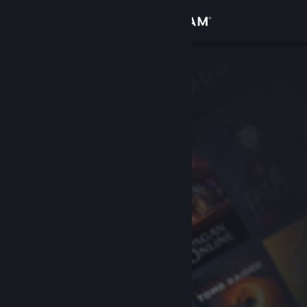
Iniciar sessão
Loja
Comunidade
Sobre
Suporte
Alterar idioma
Baixe o aplicativo móvel do Steam
Ver versão para computadores