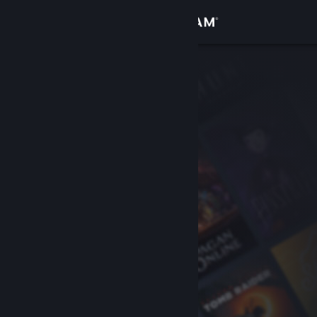
Iniciar sessão
Loja
Comunidade
Sobre
Suporte
Alterar idioma
Baixe o aplicativo móvel do Steam
Ver versão para computadores