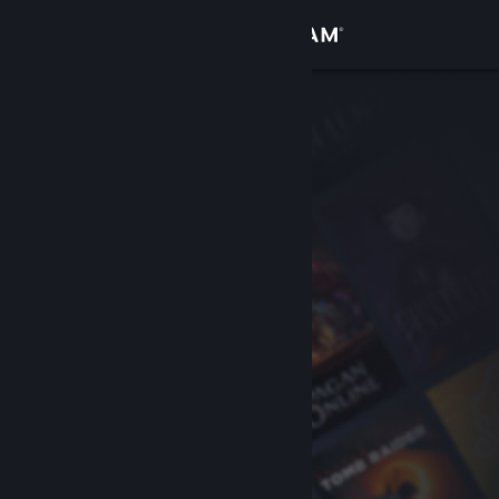
Iniciar sessão
Loja
Comunidade
Sobre
Suporte
Alterar idioma
Baixe o aplicativo móvel do Steam
Ver versão para computadores