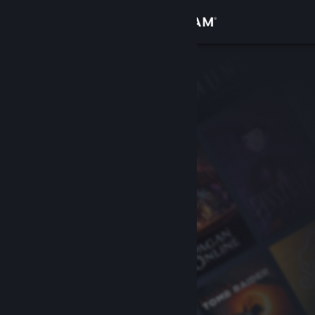
Iniciar sessão
Loja
Comunidade
Sobre
Suporte
Alterar idioma
Baixe o aplicativo móvel do Steam
Ver versão para computadores