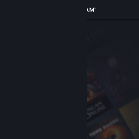
Iniciar sessão
Loja
Comunidade
Sobre
Suporte
Alterar idioma
Baixe o aplicativo móvel do Steam
Ver versão para computadores