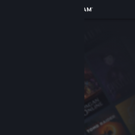
Iniciar sessão
Loja
Comunidade
Sobre
Suporte
Alterar idioma
Baixe o aplicativo móvel do Steam
Ver versão para computadores