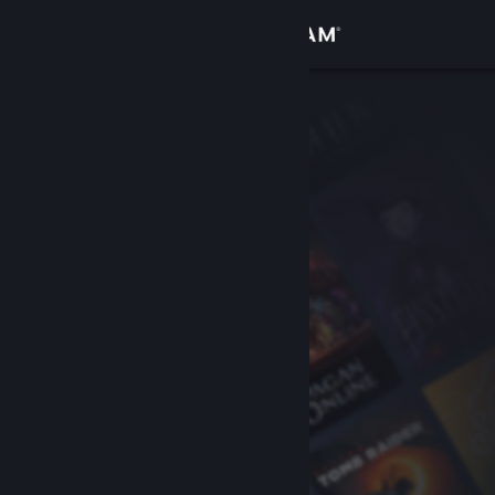
Iniciar sessão
Loja
Comunidade
Sobre
Suporte
Alterar idioma
Baixe o aplicativo móvel do Steam
Ver versão para computadores