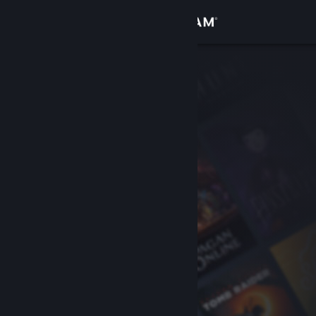
Iniciar sessão
Loja
Comunidade
Sobre
Suporte
Alterar idioma
Baixe o aplicativo móvel do Steam
Ver versão para computadores