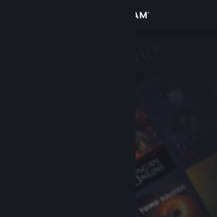
Iniciar sessão
Loja
Comunidade
Sobre
Suporte
Alterar idioma
Baixe o aplicativo móvel do Steam
Ver versão para computadores