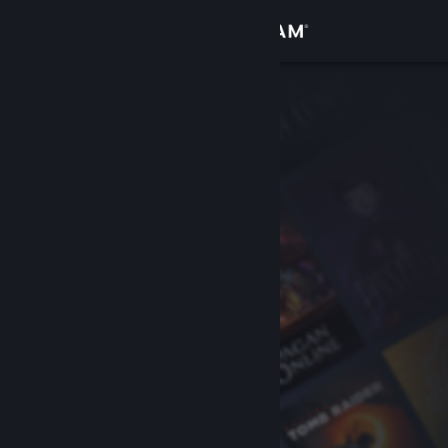
Iniciar sessão
Loja
Comunidade
Sobre
Suporte
Alterar idioma
Baixe o aplicativo móvel do Steam
Ver versão para computadores