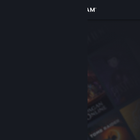
Iniciar sessão
Loja
Comunidade
Sobre
Suporte
Alterar idioma
Baixe o aplicativo móvel do Steam
Ver versão para computadores