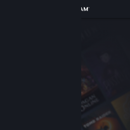
Iniciar sessão
Loja
Comunidade
Sobre
Suporte
Alterar idioma
Baixe o aplicativo móvel do Steam
Ver versão para computadores