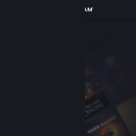
Iniciar sessão
Loja
Comunidade
Sobre
Suporte
Alterar idioma
Baixe o aplicativo móvel do Steam
Ver versão para computadores