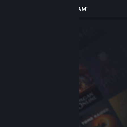
Iniciar sessão
Loja
Comunidade
Sobre
Suporte
Alterar idioma
Baixe o aplicativo móvel do Steam
Ver versão para computadores