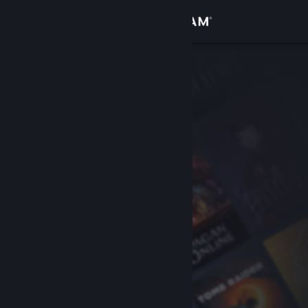
Iniciar sessão
Loja
Comunidade
Sobre
Suporte
Alterar idioma
Baixe o aplicativo móvel do Steam
Ver versão para computadores